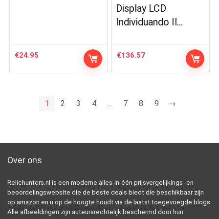
Display LCD
Individuando Il…
€
24.95
€
136.57
1
2
3
4
…
7
8
9
→
Over ons
Relichunters.nl is een moderne alles-in-één prijsvergelijkings- en
beoordelingswebsite die de beste deals biedt die beschikbaar zijn
op amazon en u op de hoogte houdt via de laatst toegevoegde blogs.
Alle afbeeldingen zijn auteursrechtelijk beschermd door hun