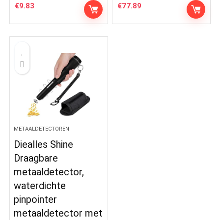
€
9.83
€
77.89
METAALDETECTOREN
Diealles Shine
Draagbare
metaaldetector,
waterdichte
pinpointer
metaaldetector met