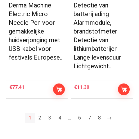
Derma Machine
Detectie van
Electric Micro
batterijlading
Needle Pen voor
Alarmmodule,
gemakkelijke
brandstofmeter
huidverjonging met
Detectie van
USB-kabel voor
lithiumbatterijen
festivals Europese…
Lange levensduur
Lichtgewicht…
€
77.41
€
11.30
1
2
3
4
…
6
7
8
→