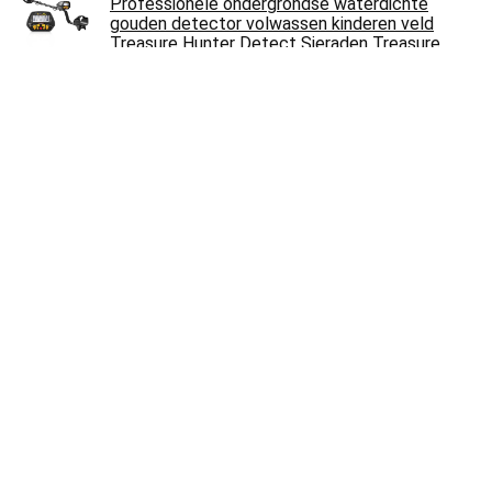
Professionele ondergrondse waterdichte
gouden detector volwassen kinderen veld
Treasure Hunter Detect Sieraden Treasure
Hunter Hoge gevoeligheid Voor volwassen kind
€
190.10
Garrett at Pro metaaldetector, meerkleurig,
eenheidsmaat
€
646.99
Metaaldetector Lange Afstand Ondergrondse
Metaalzoeker Treasure Pinpointer voor
Goudzilver Koperen Edelstenen(110-240V…
€
518.39