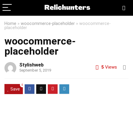
Home
»
woocommerce-placeholder
»
woocommerce-
placeholder
woocommerce-
placeholder
Stylishweb
5
Views
September 5, 2019
0
Save