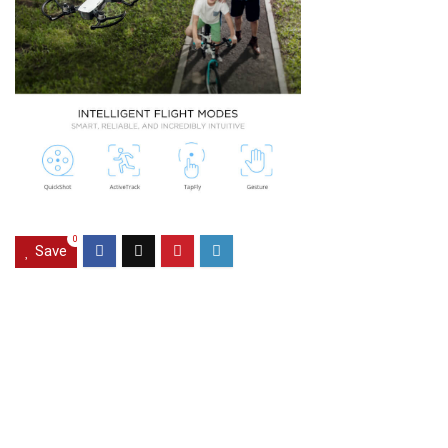
0
Save