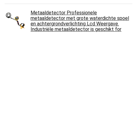
Metaaldetector Professionele
metaaldetector met grote waterdichte spoel
en achtergrondverlichting Lcd Weergave.
Industriële metaaldetector is geschikt for
volwassenen of kinderen. Voor volwassen kind
€
190.10
Snelheidssensor 6658260 6679853 voor
Bobcat T2250 5600 5610 751 753 773 S330
T180
€
81.71
Metaaldetector Metaaldetector Underground
Diepte Waterdichte 2M Gold Detector Digital
Display Nauwkeurige positionering met
Backlight High Frequency 19. 2khz Voor
volwassen kind
€
256.17