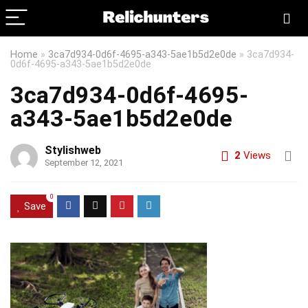
Home
»
3ca7d934-0d6f-4695-a343-5ae1b5d2e0de
»
3ca7d934-
0d6f-4695-a343-5ae1b5d2e0de
3ca7d934-0d6f-4695-
a343-5ae1b5d2e0de
Stylishweb
2
Views
September 12, 2021
0
Save