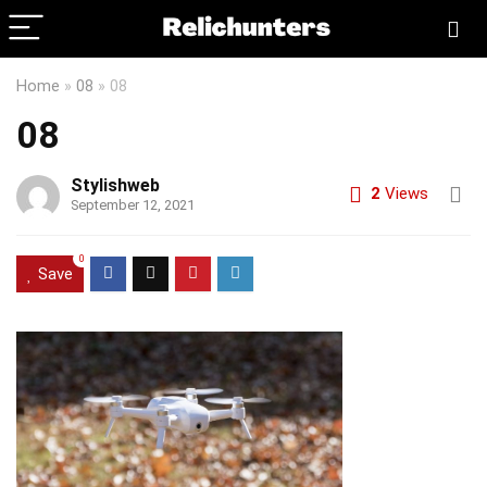
Home
»
08
»
08
08
Stylishweb
2
Views
September 12, 2021
0
Save