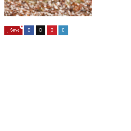
0
Save