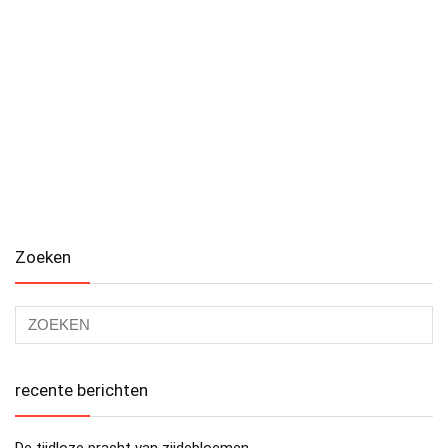
Zoeken
recente berichten
De tijdloze pracht van zijdebloemen