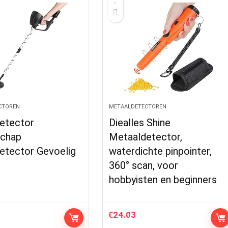
CTOREN
METAALDETECTOREN
etector
Diealles Shine
chap
Metaaldetector,
etector Gevoelig
waterdichte pinpointer,
360° scan, voor
hobbyisten en beginners
€
24.03