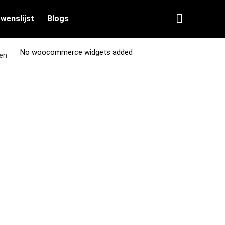
 wenslijst
Blogs
No woocommerce widgets added
 en