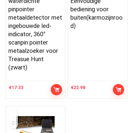
waterdichte
Eenvoudige
pinpointer
bediening voor
metaaldetector met
buiten(karmozijnroo
ingebouwde led-
d)
indicator, 360°
scanpin pointer
metaalzoeker voor
Treasue Hunt
(zwart)
€
17.33
€
22.98