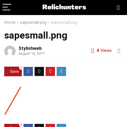
Home
»
sapesmall.png
»
sapesmall.png
sapesmall.png
Stylishweb
4
Views
August 16, 2017
0
Save
0