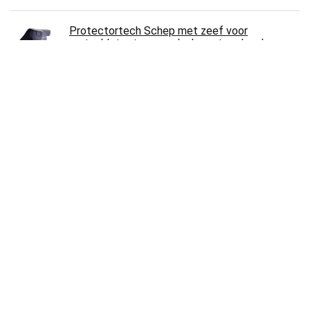
Protectortech Schep met zeef voor
metaaldetector - zandschop strandzoeken,
graven gereedschap
€
14.90
Lichte metaaldetector, metaaldetector voor
kinderen, metaaldetectoren, metaaldetector,
detectiediepte instelbare…
€
43.33
Metaaldetector Wall Scanner Digitale
Handheld Professionele Multifunctionele Wall
Detector Live Draad en Kabel PVC Waterpijp
Metaaldetector Scanner, industriële
metaaldetector Voor volwassen kind
€
123.34