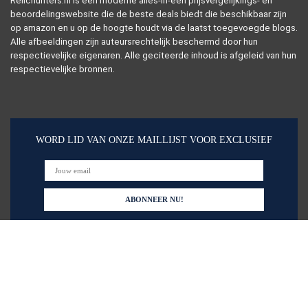
Relichunters.nl is een moderne alles-in-één prijsvergelijkings- en
beoordelingswebsite die de beste deals biedt die beschikbaar zijn
op amazon en u op de hoogte houdt via de laatst toegevoegde blogs.
Alle afbeeldingen zijn auteursrechtelijk beschermd door hun
respectievelijke eigenaren. Alle geciteerde inhoud is afgeleid van hun
respectievelijke bronnen.
WORD LID VAN ONZE MAILLIJST VOOR EXCLUSIEF
Snelle links
Huis