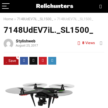
Home
»
7148UdEV7iL._SL1500_
»
7148UdEV7iL._SL1500_
7148UdEV7iL._SL1500_
Stylishweb
8
Views
August 25, 2017
0
Save