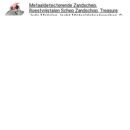
Metaaldetecterende Zandschep,
Roestvrijstalen Schep Zandschop, Treasure
Jade Metalen Jacht Metaaldetectorschep, 9
X 9 Mm…
€
72.16
HOOMYA Professionele metaaldetector, 33
cm grote waterdichte zoekspoel voor diepere
detectie, detector met hoge…
€
245.99
Metaaldetector Professionele
metaaldetector Onderwaterdetector
Handheld Naald Metaaldetector
Zelfkalibrerende Microprocessor Control Voor
volwassen kind (Color : Black, Size : A)
€
69.00