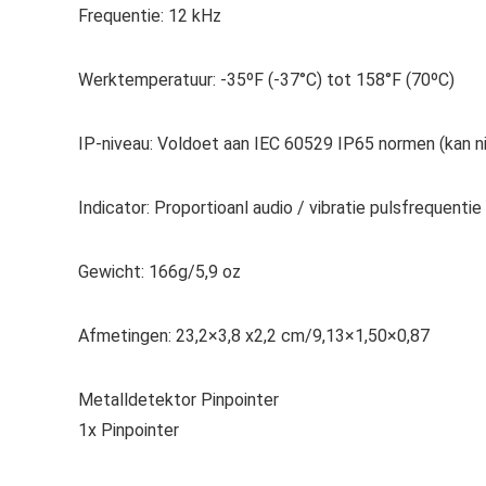
Frequentie: 12 kHz
Werktemperatuur: -35ºF (-37°C) tot 158°F (70ºC)
IP-niveau: Voldoet aan IEC 60529 IP65 normen (kan n
Indicator: Proportioanl audio / vibratie pulsfrequentie
Gewicht: 166g/5,9 oz
Afmetingen: 23,2×3,8 x2,2 cm/9,13×1,50×0,87
Metalldetektor Pinpointer
1x Pinpointer