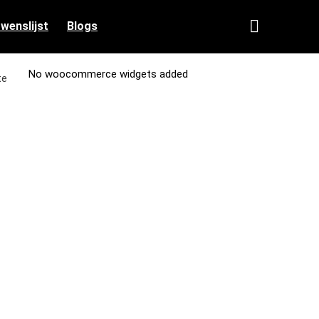
 wenslijst
Blogs
No woocommerce widgets added
te