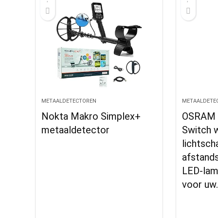
METAALDETECTOREN
METAALDETE
Nokta Makro Simplex+
OSRAM 
metaaldetector
Switch w
lichtsch
afstand
LED-lamp
voor uw