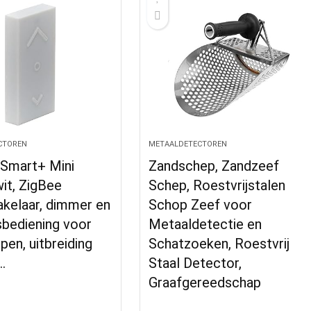
CTOREN
METAALDETECTOREN
Smart+ Mini
Zandschep, Zandzeef
it, ZigBee
Schep, Roestvrijstalen
akelaar, dimmer en
Schop Zeef voor
sbediening voor
Metaaldetectie en
en, uitbreiding
Schatzoeken, Roestvrij
…
Staal Detector,
Graafgereedschap