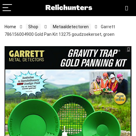
Home
Shop
Metaaldetectoren
Garrett
786156004900 Gold Pan Kit 13275 goudzoekerset, groen