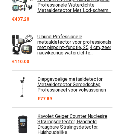
Professionele Waterdichte
Metaaldetector Met Lcd-scherm…
€
437.28
Ulhund Professionele
metaaldetector voor professionals
met pinpoint-functie, 25,4 cm, zeer
nauwkeurige waterdichte…
€
110.00
Diepgevoelige metaaldetector
Metaaldetector Gereedschap
Professioneel voor volwassenen
€
77.89
Kavolet Geiger Counter Nucleaire
Stralingsdetector, Handheld
Draagbare Stralingsdetector,
Huishoudelijke…