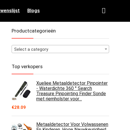
 wenslijst
Blogs
Productcategorieën
Select a category
Top verkopers
Xueliee Metaaldetector Pinpointer
- Waterdichte 360 ° Search
Treasure Pinpointing Finder Sonde
met riemholster voor…
€
28.09
Metaaldetector Voor Volwassenen
En Kinderen, Hoge Nauwkeurigheid