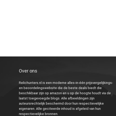
Over ons
Relichunters.nl is een moderne alles-in-één prijsvergelijkings-
en beoordelingswebsite die de beste deals biedt die
beschikbaar zijn op amazon en u op de hoogte houdt via de
laatst toegevoegde blogs. Alle afbeeldingen zijn
auteursrechtelijk beschermd door hun respectievelijke
eigenaren. Alle geciteerde inhoud is afgeleid van hun
respectievelijke bronnen.