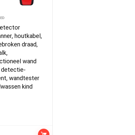
ZED
etector
ner, houtkabel,
ebroken draad,
lk,
nctioneel wand
 detectie-
ent, wandtester
lwassen kind