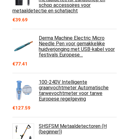
schop accessoires voor
metaaldetectie en schatjacht
€
39.69
Derma Machine Electric Micro
Needle Pen voor gemakkelijke
huidverjonging met USB-kabel voor
festivals Europese…
€
77.41
100-240V Intelligente
graanvochtmeter Automatische
tarwevochtmeter voor tarwe
Europese regelgeving
€
127.59
SHSFSM Metaaldetectoren (H
(beginner))