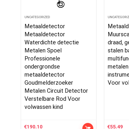
UNCATEGORIZED
UNCATEGORI
Metaaldetector
Metaald
Metaaldetector
Muurscan
Waterdichte detectie
draad, g
Metalen Spoel
stalen ba
Professionele
multifu
ondergrondse
metalen
metaaldetector
instrum
Goudmelderzoeker
Voor vo
Metalen Circuit Detector
Verstelbare Rod Voor
volwassen kind
€
190.10
€
55.49