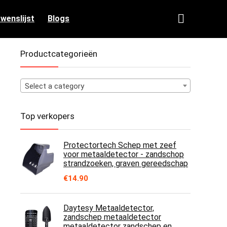
 wenslijst
Blogs
Productcategorieën
Select a category
Top verkopers
Protectortech Schep met zeef
voor metaaldetector - zandschop
strandzoeken, graven gereedschap
€
14.90
Daytesy Metaaldetector,
zandschep metaaldetector
metaaldetector zandschep en