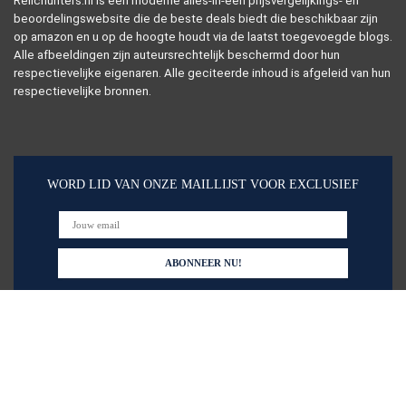
Relichunters.nl is een moderne alles-in-één prijsvergelijkings- en
beoordelingswebsite die de beste deals biedt die beschikbaar zijn
op amazon en u op de hoogte houdt via de laatst toegevoegde blogs.
Alle afbeeldingen zijn auteursrechtelijk beschermd door hun
respectievelijke eigenaren. Alle geciteerde inhoud is afgeleid van hun
respectievelijke bronnen.
WORD LID VAN ONZE MAILLIJST VOOR EXCLUSIEF
Snelle links
Huis