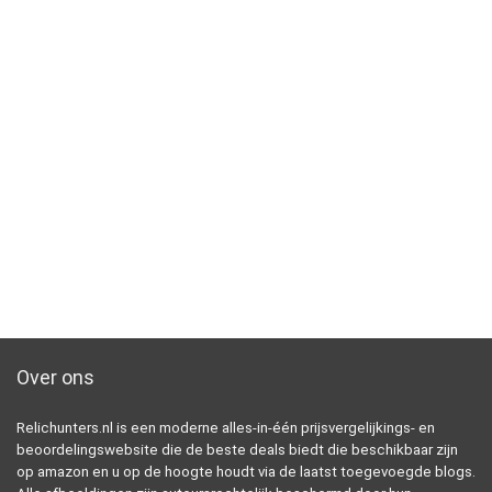
Over ons
Relichunters.nl is een moderne alles-in-één prijsvergelijkings- en
beoordelingswebsite die de beste deals biedt die beschikbaar zijn
op amazon en u op de hoogte houdt via de laatst toegevoegde blogs.