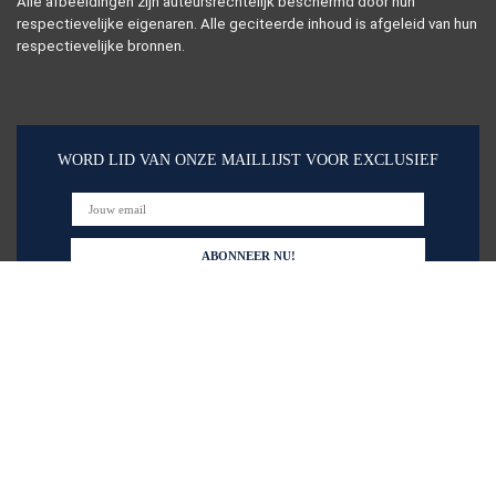
Alle afbeeldingen zijn auteursrechtelijk beschermd door hun
respectievelijke eigenaren. Alle geciteerde inhoud is afgeleid van hun
respectievelijke bronnen.
WORD LID VAN ONZE MAILLIJST VOOR EXCLUSIEF
Snelle links
Huis
Alles winkelen
Blogs