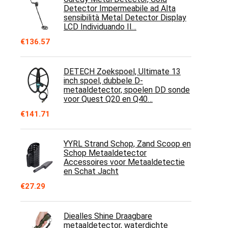
Detector Impermeabile ad Alta
sensibilità Metal Detector Display
LCD Individuando Il…
€
136.57
DETECH Zoekspoel, Ultimate 13
inch spoel, dubbele D-
metaaldetector, spoelen DD sonde
voor Quest Q20 en Q40…
€
141.71
YYRL Strand Schop, Zand Scoop en
Schop Metaaldetector
Accessoires voor Metaaldetectie
en Schat Jacht
€
27.29
Diealles Shine Draagbare
metaaldetector, waterdichte