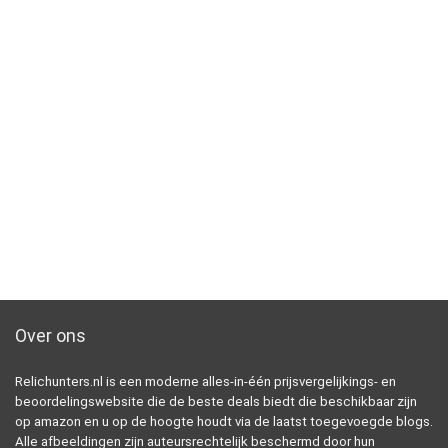
Over ons
Relichunters.nl is een moderne alles-in-één prijsvergelijkings- en
beoordelingswebsite die de beste deals biedt die beschikbaar zijn
op amazon en u op de hoogte houdt via de laatst toegevoegde blogs.
Alle afbeeldingen zijn auteursrechtelijk beschermd door hun