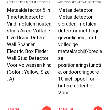
ACCESSOIRES METAALDETECTOR
ACCESSOIRES METAALDETECTOR
Metaaldetector 5 in
Metaaldetector
1 metaaldetector
Metaaldetector,
Vind metalen houten
sieraden, metalen
studs Airco Voltage
detector met hoge
Live Draad Detect
gevoeligheid, met
Wall Scanner
volledige
Electric Box Finder
metaal/schijf/precie
Wall Stud Detector
ze
Voor volwassen kind
positioneringsfuncti
(Color : Yellow, Size
e, ondoordringbare
: A)
10 inch spoel for
betere detectie
Voor
€
44.34
€
184.09