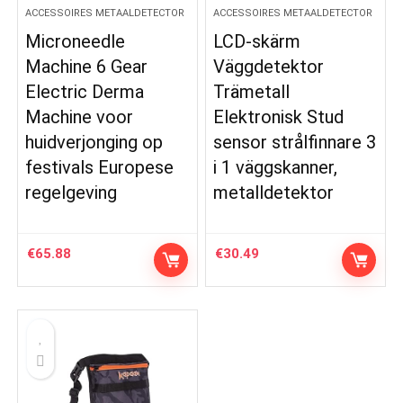
ACCESSOIRES METAALDETECTOR
ACCESSOIRES METAALDETECTOR
Microneedle
LCD-skärm
Machine 6 Gear
Väggdetektor
Electric Derma
Trämetall
Machine voor
Elektronisk Stud
huidverjonging op
sensor strålfinnare 3
festivals Europese
i 1 väggskanner,
regelgeving
metalldetektor
€
65.88
€
30.49